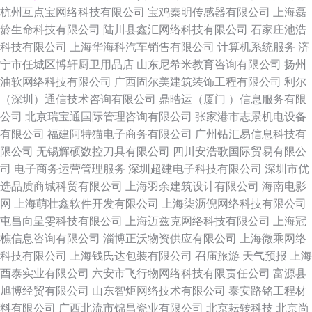
杭州互点宝网络科技有限公司
宝鸡秦明传感器有限公司
上海磊
龄生命科技有限公司
陆川县鑫汇网络科技有限公司
石家庄池浩
科技有限公司
上海华海科汽车销售有限公司
计算机系统服务
济
宁市任城区博轩厨卫用品店
山东尼希米教育咨询有限公司
扬州
油软网络科技有限公司
广西固尔美建筑装饰工程有限公司
利尔
（深圳）通信技术咨询有限公司
鼎晧运（厦门 ）信息服务有限
公司
北京瑞宝通国际管理咨询有限公司
张家港市志景机电设备
有限公司
福建阿特猫电子商务有限公司
广州钻汇易信息科技有
限公司
无锡辉硕数控刀具有限公司
四川安浩歌国际贸易有限公
司
电子商务运营管理服务
深圳超建电子科技有限公司
深圳市优
选品质商城科贸有限公司
上海羽余建筑设计有限公司
海南电影
网
上海萌壮鑫软件开发有限公司
上海柒沥倪网络科技有限公司
屯昌向呈雯科技有限公司
上海迈兹克网络科技有限公司
上海冠
樵信息咨询有限公司
淄博正沃物资供应有限公司
上海微乘网络
科技有限公司
上海钱氏达包装有限公司
召庙旅游
天气预报
上海
酉泰实业有限公司
六安市飞行物网络科技有限责任公司
富源县
旭博经贸有限公司
山东智炬网络技术有限公司
泰安路铭工程材
料有限公司
广西北流市锦昌瓷业有限公司
北京耘转科技
北京尚