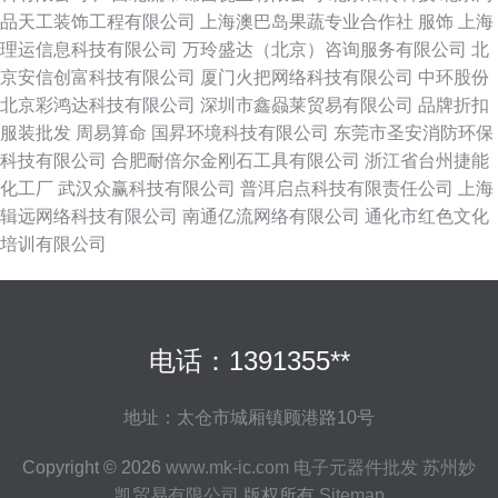
品天工装饰工程有限公司
上海澳巴岛果蔬专业合作社
服饰
上海
理运信息科技有限公司
万玲盛达（北京）咨询服务有限公司
北
京安信创富科技有限公司
厦门火把网络科技有限公司
中环股份
北京彩鸿达科技有限公司
深圳市鑫赑莱贸易有限公司
品牌折扣
服装批发
周易算命
国昇环境科技有限公司
东莞市圣安消防环保
科技有限公司
合肥耐倍尔金刚石工具有限公司
浙江省台州捷能
化工厂
武汉众赢科技有限公司
普洱启点科技有限责任公司
上海
辑远网络科技有限公司
南通亿流网络有限公司
通化市红色文化
培训有限公司
电话：1391355**
地址：太仓市城厢镇顾港路10号
Copyright © 2026
www.mk-ic.com
电子元器件批发
苏州妙
凯贸易有限公司
版权所有
Sitemap