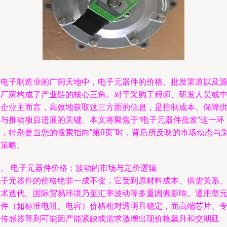
在电子制造业的广阔天地中，电子元器件的价格、批发渠道以及
头厂家构成了产业链的核心三角。对于采购工程师、研发人员或
小企业主而言，高效地获取这三方面的信息，是控制成本、保障
应与推动项目进展的关键。本文将聚焦于“电子元器件批发”这一环
节，特别是当您的搜索指向“第9页”时，背后所反映的市场动态与
购策略。
一、 电子元器件价格：波动的市场与定价逻辑
电子元器件的价格绝非一成不变，它受到原材料成本、供需关系
技术迭代、国际贸易环境乃至汇率波动等多重因素影响。通用型
器件（如标准电阻、电容）价格相对透明且稳定，而高端芯片、
用传感器等则可能因产能紧缺或需求激增出现价格飙升和交期延