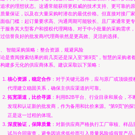
方追求的理想状态。这通常能获得更权威的技术支持、更可靠的
厂质量保证，以及在大量采购时潜在的最优价格。但直接对接厂
也面临门槛：起订量要求高、沟通周期可能较长、且厂家通常更
注于服务其大型客户和授权代理网络。对于中小批量的采购需求
通过信誉良好的批发商/代理商依然是更高效、灵活的选择。
四、 智能采购策略：整合资源，规避风险
无论是查阅搜索结果的前几页还是深入至“第9页”，智慧的采购者
应构建多元化的供应商体系。建议采取以下策略：
核心资源，稳定合作
：对于关键元器件，应与原厂或顶级授
代理建立稳固关系，确保主供应渠道的可靠。
拓宽渠道，比价寻源
：利用B2B平台、行业目录和展会，不
发现和认证新的批发商，作为备用和比价来源。“第9页”的探
正是这一过程的体现。
深度验证，保障质量
：对新供应商严格执行工厂审核、样品
试与合同审查，避免因追求低价而引入质量风险或假冒产品