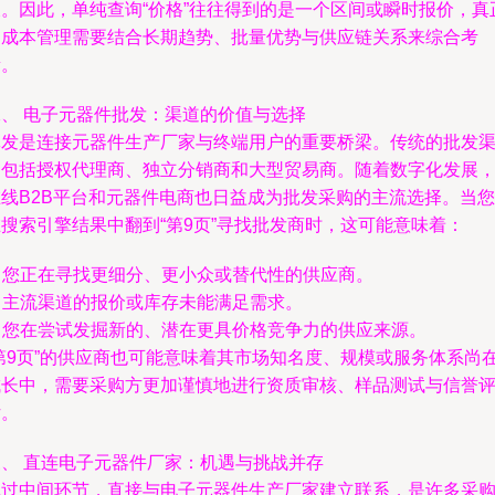
长。因此，单纯查询“价格”往往得到的是一个区间或瞬时报价，真
的成本管理需要结合长期趋势、批量优势与供应链关系来综合考
量。
二、 电子元器件批发：渠道的价值与选择
批发是连接元器件生产厂家与终端用户的重要桥梁。传统的批发
道包括授权代理商、独立分销商和大型贸易商。随着数字化发展
在线B2B平台和元器件电商也日益成为批发采购的主流选择。当您
搜索引擎结果中翻到“第9页”寻找批发商时，这可能意味着：
. 您正在寻找更细分、更小众或替代性的供应商。
. 主流渠道的报价或库存未能满足需求。
. 您在尝试发掘新的、潜在更具价格竞争力的供应来源。
“第9页”的供应商也可能意味着其市场知名度、规模或服务体系尚
成长中，需要采购方更加谨慎地进行资质审核、样品测试与信誉
估。
三、 直连电子元器件厂家：机遇与挑战并存
跳过中间环节，直接与电子元器件生产厂家建立联系，是许多采