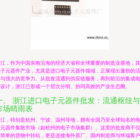
浙江，作为中国东南沿海的经济大省和全球重要的制造业基地，
电子元器件产业，尤其是进口电子元器件领域，正展现出蓬勃的
力与强大的竞争力。从批发流通到供应链服务，再到前沿的集成
路设计，浙江已形成一个层次分明、协同高效的产业生态圈。
一、 浙江进口电子元器件批发：流通枢纽与
市场晴雨表
浙江，特别是杭州、宁波、温州等地，拥有全国乃至全球知名的
子元器件集散市场（如杭州的电子市场集群）。这里的批发商不
是简单的货物中转站，更是连接海外原厂、国内制造商与终端客