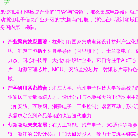
引擎
果说批发和供应是产业的“血管”与“骨骼”，那么集成电路设计就
动浙江电子信息产业升级的“大脑”与“心脏”。浙江在IC设计领域
跻身国内第一梯队。
产业聚集效应显著
：杭州拥有国家集成电路设计杭州产业化
地，汇聚了包括平头哥半导体（阿里旗下）、士兰微电子、
力杰、国芯科技等一大批知名设计企业。它们专注于AIoT芯
片、电源管理芯片、MCU、安防监控芯片、射频芯片等特色
域。
产学研用紧密结合
：浙江大学、杭州电子科技大学等高校为
业输送了大量高端人才。设计公司与本地强大的下游应用生
（如安防、互联网、消费电子、工业控制）紧密互动，形成
从需求定义到产品落地的快速迭代能力。
创新驱动未来发展
：在人工智能、汽车电子、5G通信等新赛
道，浙江的IC设计公司正加大研发投入，致力于实现关键芯