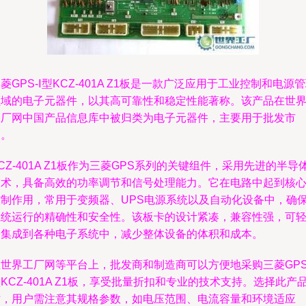
菱GPS-Ⅰ型KCZ-401A Z1板是一款广泛应用于工业控制和电源
领域的电子元器件，以其高可靠性和稳定性能著称。该产品在世
工厂网中国产品信息库中被归类为电子元器件，主要用于批发市
场。
CZ-401A Z1板作为三菱GPS系列的关键组件，采用先进的半导
技术，具备高效的功率调节和信号处理能力。它在电路中起到核
控制作用，常用于变频器、UPS电源系统以及自动化设备中，确
系统运行的精确性和安全性。该板卡的设计紧凑，兼容性强，可
松集成到各种电子系统中，减少整体设备的体积和成本。
世界工厂网等平台上，批发商和制造商可以方便地采购三菱GPS-
KCZ-401A Z1板，享受批量折扣和专业的技术支持。选择此产
时，用户需注意其规格参数，如电压范围、电流容量和环境适应