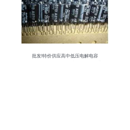
批发!特价供应高中低压电解电容
35V470UF 体积10*16_电子元器件_世界
工厂网中国产品信息库